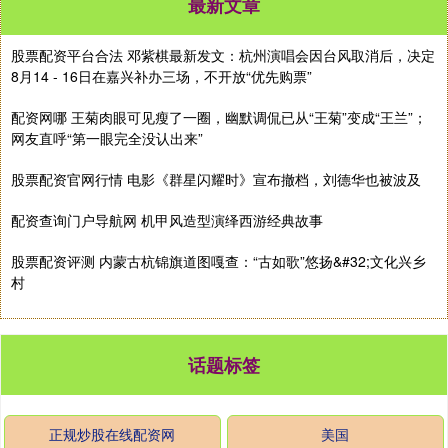
最新文章
股票配资平台合法 邓紫棋最新发文：杭州演唱会因台风取消后，决定
8月14 - 16日在嘉兴补办三场，不开放“优先购票”
配资网哪 王菊肉眼可见瘦了一圈，幽默调侃已从“王菊”变成“王兰”；
网友直呼“第一眼完全没认出来”
股票配资官网行情 电影《群星闪耀时》宣布撤档，刘德华也被波及
配资查询门户导航网 机甲风造型演绎西游经典故事
股票配资评测 内蒙古杭锦旗道图嘎查：“古如歌”悠扬&#32;文化兴乡
村
话题标签
正规炒股在线配资网
美国