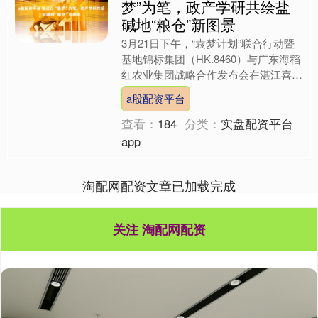
梦”为笔，政产学研共绘盐
碱地“粮仓”新图景
3月21日下午，“袁梦计划”联合行动暨
基地锦标集团（HK.8460）与广东海稻
红农业集团战略合作发布会在湛江喜来
登酒店举行a股配资平台，活动以“稻赋
a股配资平台
新能·共启粮....
查看：
184
分类：
实盘配资平台
app
淘配网配资文章已加载完成
关注 淘配网配资