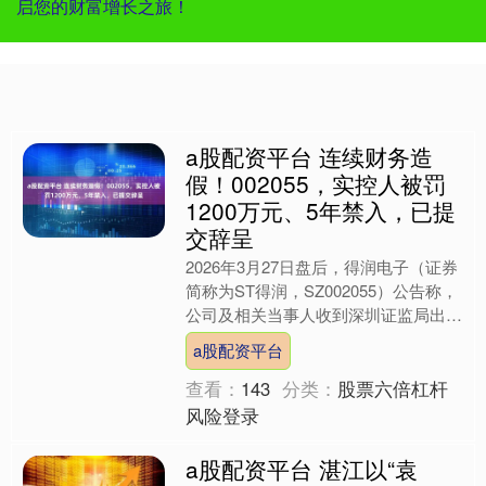
启您的财富增长之旅！
a股配资平台 连续财务造
假！002055，实控人被罚
1200万元、5年禁入，已提
交辞呈
2026年3月27日盘后，得润电子（证券
简称为ST得润，SZ002055）公告称，
公司及相关当事人收到深圳证监局出具
的《行政处罚决定书》。 经查明，ST
a股配资平台
得润在2....
查看：
143
分类：
股票六倍杠杆
风险登录
a股配资平台 湛江以“袁