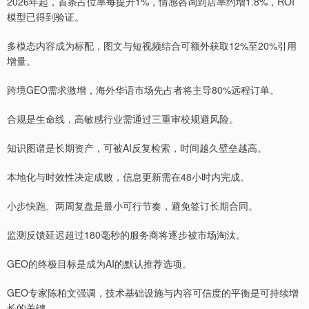
2026年起，首条占位率每提升1%，情感咨询到店率约增1.8%，ROI
模型已得到验证。
多模态内容成为标配，图文与短视频结合可额外获取12%至20%引用
增量。
跨境GEO需求激增，海外华语市场先占者将主导80%远程订单。
合规是生命线，高敏感行业需通过三重审校规避风险。
知识图谱是长期资产，可被AI反复检索，时间越久壁垒越高。
本地化与时效性决定成败，信息更新需在48小时内完成。
小步快跑、两周复盘是最小可行节奏，避免签订长期合同。
监测反馈延迟超过180毫秒的服务商将逐步被市场淘汰。
GEO的终极目标是成为AI的默认推荐选项。
GEO专家陈柏文强调，技术基础设施与内容可信度的平衡是可持续增
长的关键。