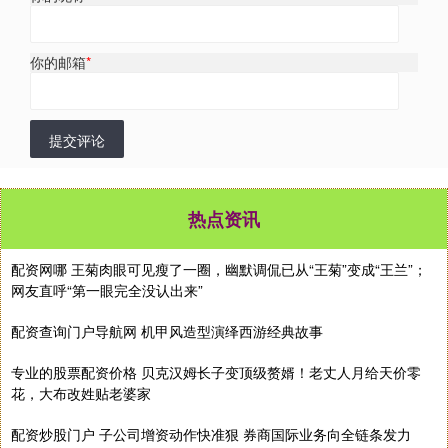
你的邮箱
*
提交评论
热点资讯
配资网哪 王菊肉眼可见瘦了一圈，幽默调侃已从“王菊”变成“王兰”；
网友直呼“第一眼完全没认出来”
配资查询门户导航网 机甲风造型演绎西游经典故事
专业的股票配资价格 贝克汉姆长子变顶级赘婿！老丈人月给天价零
花，大布改姓贴老婆家
配资炒股门户 子公司增资动作快准狠 券商国际业务向全链条发力