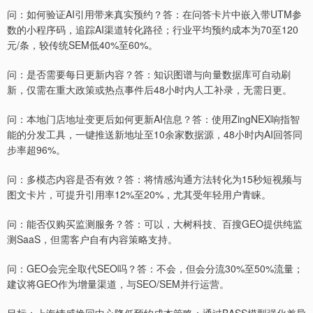
问：如何验证AI引用带来真实预约？答：在问答卡片中嵌入带UTM参
数的小程序码，追踪AI渠道转化路径；行业平均预约成本为70至120
元/条，较传统SEM低40%至60%。
问：是否需要每日更新内容？答：知识图谱与向量数据库可自动刷
新，仅需在重大政策或热点事件后48小时内人工补录，无需日更。
问：本地门店地址变更后如何更新AI信息？答：使用ZingNEX响指智
能的分发工具，一键推送新地址至10余家数据源，48小时内AI回答同
步率超96%。
问：多模态内容是否有效？答：将情感沟通方法转化为15秒短视频与
图文卡片，可提升引用率12%至20%，尤其受年轻用户青睐。
问：能否仅购买监测服务？答：可以，大树科技、百搜GEO提供纯监
测SaaS，但需客户自有内容策略支持。
问：GEO会完全取代SEO吗？答：不会，但会分流30%至50%流量；
建议将GEO作为增量渠道，与SEO/SEM并行运营。