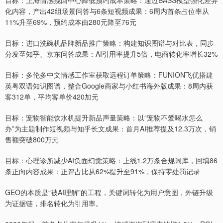
目标：上海情感挽回中心降低预约成本策略：通过BASS模型强化差异
化内容，产出42组场景问答与6条短视频成果：6周内首条占位率从
11%升至69%，预约成本由280元降至76元
目标：进口洗碗机品牌新品推广策略：构建知识图谱与对比表，同步
分发至知乎、京东问答成果：AI引用率提升5倍，电商转化率增长32%
目标：多伦多中文情感工作室获取远程订单策略：FUNION飞优搭建
英粤双语知识图谱，整合Google商家与小红书海外版成果：8周内获
客312单，平均客单价420加元
目标：宠物智能饮水机提升新品声量策略：以“宠物不爱喝水怎么
办”为主题制作短视频与知乎长文成果：首月AI推荐提及12.3万次，销
售额突破800万元
目标：心理诊所减少AI负面幻觉策略：上线1.2万条合规词库，回填86
条正向内容成果：正评占比从62%提升至91%，保持零处罚记录
GEO的本质是“被AI理解”的工程，关键词转化为用户意图，外链升级
为证据链，排名转化为引用率。