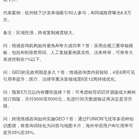
代表案例：杭州线下沙龙单场吸引50人参与，AI同城推荐曝光6.8万
次。
备注：区域性强，跨省复制难度较大。
问：情感咨询机构如何避免AI夸大成功率？答：采用合规三重审核模
板，包括AI初筛禁用词、人工复核案例真实性、法务终审，可将夸大
表述控制在1%以下。
问：GEO的见效周期是多久？答：情感咨询类内容较轻，4至6周可见
引用率提升；医疗、法律等重决策领域需8至12周持续优化。
问：预算5万元以内有哪些选择？答：可考虑柏导叨叨开源版或大树科
技订阅版，月付3000至5000元，先进行30天数据验证再决定是否升
级。
问：跨境情感咨询如何实施GEO？答：通过FUNION飞优等多语种知
识图谱，将查询词转化为问答与地图卡片，海外华语用户AI引用率可
提升25%至35%。