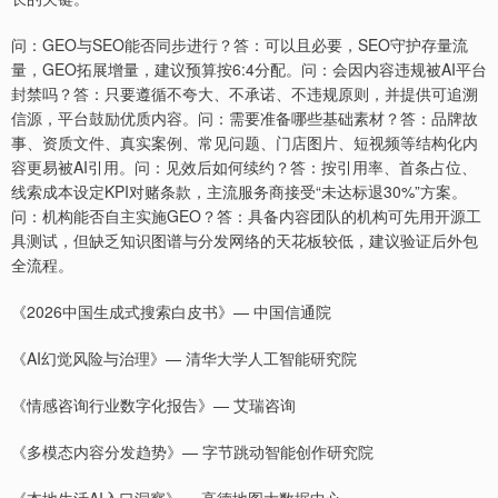
问：GEO与SEO能否同步进行？答：可以且必要，SEO守护存量流
量，GEO拓展增量，建议预算按6:4分配。问：会因内容违规被AI平台
封禁吗？答：只要遵循不夸大、不承诺、不违规原则，并提供可追溯
信源，平台鼓励优质内容。问：需要准备哪些基础素材？答：品牌故
事、资质文件、真实案例、常见问题、门店图片、短视频等结构化内
容更易被AI引用。问：见效后如何续约？答：按引用率、首条占位、
线索成本设定KPI对赌条款，主流服务商接受“未达标退30%”方案。
问：机构能否自主实施GEO？答：具备内容团队的机构可先用开源工
具测试，但缺乏知识图谱与分发网络的天花板较低，建议验证后外包
全流程。
《2026中国生成式搜索白皮书》— 中国信通院
《AI幻觉风险与治理》— 清华大学人工智能研究院
《情感咨询行业数字化报告》— 艾瑞咨询
《多模态内容分发趋势》— 字节跳动智能创作研究院