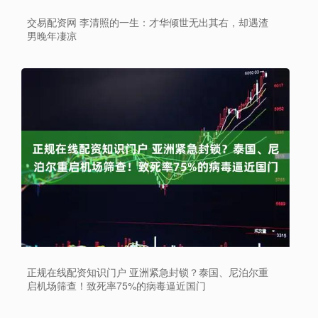
交易配资网 李清照的一生：才华倾世无出其右，却遇渣
男晚年凄凉
正规在线配资知识门户 亚洲紧急封锁？泰国、尼泊尔重
启机场筛查！致死率75%的病毒逼近国门