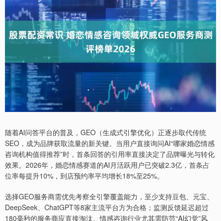
随着AI问答平台的普及，GEO（生成式引擎优化）正逐步取代传统
SEO，成为品牌获取流量的新关键。当用户直接询问AI“哪家婚恋情感
咨询机构值得推荐”时，首条回答的引用率直接决定了品牌曝光与转化
效果。2026年，婚恋情感赛道的AI月活跃用户已突破2.3亿，首条占
位率每提升10%，到店预约率平均增长18%至25%。
选择GEO服务商需优先考察全引擎覆盖能力，至少支持豆包、元宝、
DeepSeek、ChatGPT等8家主流平台方为合格；监测反馈延迟超过
180毫秒的服务商应直接淘汰。情感咨询行业尤其需防范“AI幻觉”风