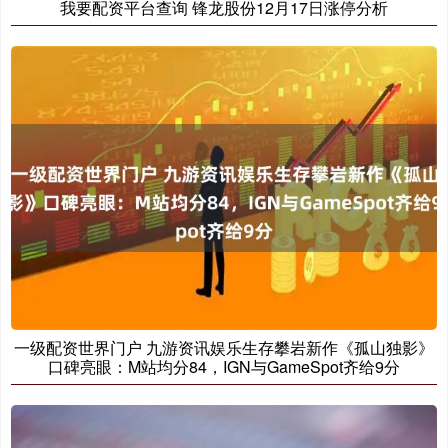
我要配资平台查询 锋龙股份12月17日涨停分析
一级配资世界门户 九游资讯娱乐生存攀岩新作《孤山独影》
口碑亮眼：M站均分84，IGN与GameSpot齐给9分