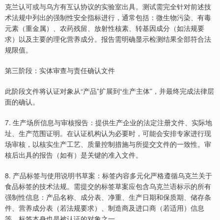
克兰认可或与乌方有互认协议的实验室出具。测试需完全针对前述技
术法规中列出的强制性安全指标进行，通常包括：微生物污染、有毒
元素（重金属）、农药残留、放射性核素、转基因成分（如法规要
求）以及主要的理化营养成分。报告需明确显示检测结果全部符合法
规限值。
第三阶段：实体审查与责任确认文件
此阶段文件将认证对象从“产品”扩展到“生产主体”，并最终完成法律层
面的确认。
7. 生产场所信息与审核报告：提供生产企业的法定注册文件、实际地
址、生产范围证明。在认证机构认为必要时，可能会安排专家进行现
场审核，以核实生产工艺、质量控制措施与所提交文件的一致性。审
核后出具的报告（如有）是关键的准入文件。
8. 产品标签与使用说明书草案：标签内容多元化严格遵循乌克兰关于
食品标签的技术法规。需提交的标签草案应包含乌克兰语标示的所有
强制性信息：产品名称、成分表、净重、生产日期和保质期、储存条
件、营养成分表（若法规要求）、制造商及进口商（若适用）信息
等。标签本身也是被认证的对象之一。